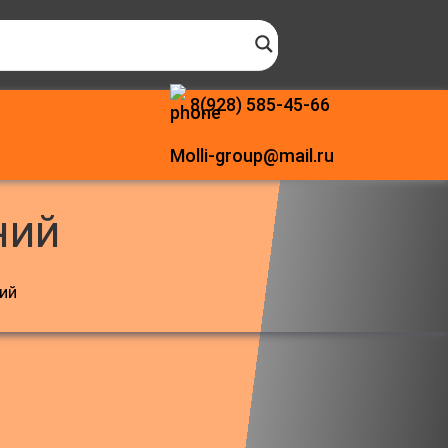
8(928) 585-45-66
Molli-group@mail.ru
ний
ий