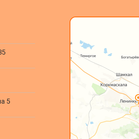
35
а 5