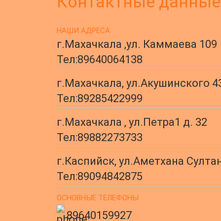
Контактные данные
НАШИ АДРЕСА
г.Махачкала ,ул. Каммаева 109
Тел:
89640064138
г.Махачкала, ул.Акушинского 4
Тел:
89285422999
г.Махачкала , ул.Петра1 д. 32
Тел:
89882273733
г.Каспийск, ул.Аметхана Султан
Тел:
89094842875
ОСНОВНЫЕ ТЕЛЕФОНЫ
89640159927