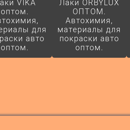
аки VIKA
Лаки ORBYLUX
оптом.
ОПТОМ.
втохимия,
Автохимия,
ериалы для
материалы для
раски авто
покраски авто
оптом.
оптом.