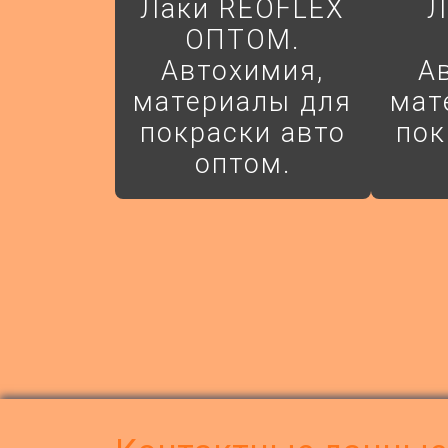
Лаки REOFLEX
Л
ОПТОМ.
Автохимия,
А
материалы для
мат
покраски авто
пок
оптом.