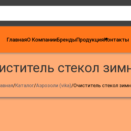
Главная
О Компании
Бренды
Продукция
Контакты
чиститель стекол зим
лавная
/
Каталог
/
Аэрозоли (vika)
/
Очиститель стекол зимн