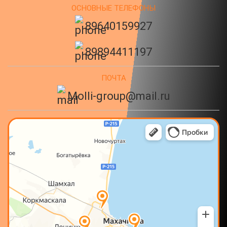
ОСНОВНЫЕ ТЕЛЕФОНЫ
89640159927
89894411197
ПОЧТА
Molli-group@mail.ru