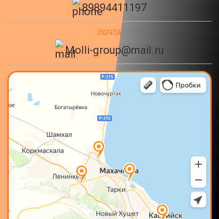
89894411197
ПОЧТА
Molli-group@mail.ru